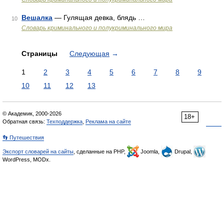
Вешалка
— Гулящая девка, блядь …
10
Словарь криминального и полукриминального мира
Страницы
Следующая
→
1
2
3
4
5
6
7
8
9
10
11
12
13
© Академик, 2000-2026
18+
Обратная связь:
Техподдержка
,
Реклама на сайте
👣 Путешествия
Экспорт словарей на сайты
, сделанные на PHP,
Joomla,
Drupal,
WordPress, MODx.