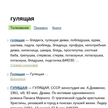
гулящая
Толкование
Перевод
Книги
гулящая
— блядюга, гулящая девка, поблядушка, курва,
1
шалава, падла, проблядь, блядища, профура, непотребная
девка, хипесница, шмара, блядь, проститутка, охотная
баба, трепушка, стервоза, стерва, потаскунья, потаскушка,
потаскуха, блядушка, подстилка,&#8230; …
Словарь синонимов
Гулящая
— Гулящая …
2
Википедия
ГУЛЯЩАЯ
— ГУЛЯЩАЯ, СССР, киностудия им. А.Довженко,
3
1961, ч/б, 83 мин. Драма. По мотивам одноименного
романа Панаса Мирного. О трагической судьбе крестьянки
Христины, уехавшей в город в поисках лучшей жизни. Лидер