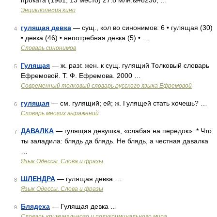
проката (1961, 13 место) 27.8 млн.&#8230; …
Энциклопедия кино
гулящая девка
— сущ., кол во синонимов: 6 • гулящая (30)
4
• девка (46) • непотребная девка (5) • …
Словарь синонимов
Гулящая
— ж. разг. жен. к сущ. гулящий Толковый словарь
5
Ефремовой. Т. Ф. Ефремова. 2000 …
Современный толковый словарь русского языка Ефремовой
гулящая
— см. гулящий; ей; ж. Гулящей стать хочешь? …
6
Словарь многих выражений
ДАВАЛКА
— гулящая девушка, «слабая на передок». * Что
7
ты заладила: блядь да блядь. Не блядь, а честная давалка
…
Язык Одессы. Слова и фразы
ШЛЕНДРА
— гулящая девка …
8
Язык Одессы. Слова и фразы
Блядеха
— Гулящая девка …
9
Словарь криминального и полукриминального мира